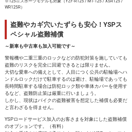
※125㏄スポーツモデルも対象（YZF-R125 / MT-125 / XSR125 /
WR125R）
盗難やカギ穴いたずらも安心！YSPス
ペシャル盗難補償
～新車も中古車も加入可能です～
警報機や二重三重のロックなどの防犯対策を施していても
盗難のリスクを完全に回避できるとは限りません。
大切な愛車への備えとして、人目につく公共の駐輪場へハ
ンドルロックだけで駐車するのは避け、駐輪場であっても
長時間駐車する場合は防犯ロック類や車体カバーを使用す
るなど、盗難防止策は厳重に行いましょう。
しかし、現状はバイクの盗難被害を想定した補償も必要だ
と言わざるを得ません。
YSPロードサービス加入のお客さまを対象にした盗難補償
のオプションです。（有料）