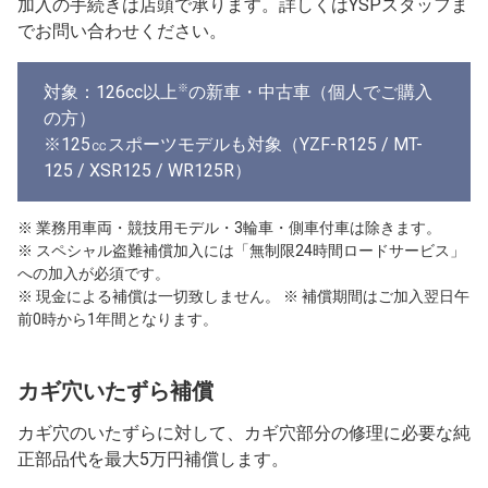
加入の手続きは店頭で承ります。詳しくはYSPスタッフま
でお問い合わせください。
※
対象：126cc以上
の新車・中古車（個人でご購入
の方）
※125㏄スポーツモデルも対象（YZF-R125 / MT-
125 / XSR125 / WR125R）
※ 業務用車両・競技用モデル・3輪車・側車付車は除きます。
※ スペシャル盗難補償加入には「無制限24時間ロードサービス」
への加入が必須です。
※ 現金による補償は一切致しません。 ※ 補償期間はご加入翌日午
前0時から1年間となります。
カギ穴いたずら補償
カギ穴のいたずらに対して、カギ穴部分の修理に必要な純
正部品代を最大5万円補償します。