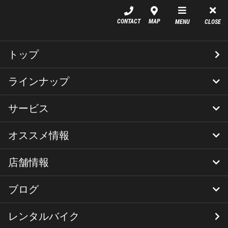
YSP神戸中央
CONTACT
MAP
MENU
CLOSE
YSP神戸中央 採用情報
トップ
ラインナップ
サービス
新車
新車店頭在庫一覧
中古車在庫一覧
GOOBIKE(掲載情報)
ワイズギア
YSP神戸中央
オススメ情報
YSPメニュー
CR-1
店舗情報
当店キャンペーン
ニュース
募集職種
ブログ
店舗情報
営業日
レンタルバイク
YSP神戸中央livedoorBlog
YSP神戸中央ブログ
サービス職（正社員）