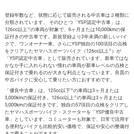
登録年数など、状態に応じて販売される中古車は２種類に
分類されています。 そのひとつ「YSP認定中古車」は、
※
126cc以上
の車両が対象で、6ヶ月または10,000kmの保
証付きの中古車です。新規登録より3年未満の新しいバイ
クで、ワンオーナー車。さらにYSP独自の100項目の点検
※
をクリアしたヤマハスポーツバイク（126cc以上
）が
「YSP認定中古車」として販売されています。新車ではな
かなか手に入れられない憧れの車両が新車レベルの点検と
保証付きで乗れるのが大きな利点となっています。良質の
中古バイクに安心して乗りたい方におすすめです。
※
「優良中古車」は、125cc以下
の車両は3ヶ月または
※
3,000kmの保証付き。126cc以上
の車両は3ヶ月または
5,000kmの保証付きです。独自の57項目の点検をクリアし
たヤマハスポーツバイク・スクーターを「YSP優良中古
車」としています。コミューターも対象で、日常で活用す
る便利なバイクも比較的安い価格で、保証や安心の整備付
きで乗ることができます。