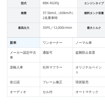
8BK-RG95J
型式
エンジンタイプ
37.5km/L（60km/h）
燃費
燃料タンク容量
2名乗車時
35PS／12,000r/min
最高出力
最大トルク
新車
ワンオーナー
ノーマル車
メーカー認定中古
通販可
盗難防止装置
車
逆輸入車
社外マフラー
オリジナルペイン
ト
改公認
フレーム修正
現状販売
オーディオ
セル付
オートマチック