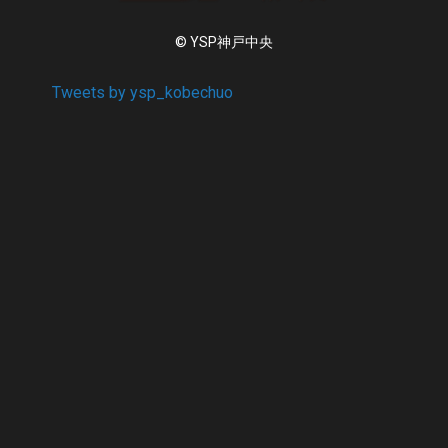
© YSP神戸中央
Tweets by ysp_kobechuo