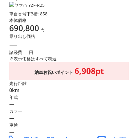
車台番号下3桁:
858
本体価格
690,800
円
乗り出し価格
―
諸経費 ― 円
※表示価格はすべて税込
6,908pt
納車お祝いポイント
走行距離
0km
年式
―
カラー
―
車検
―