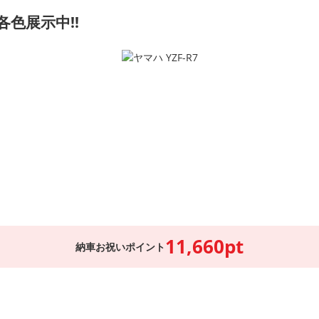
各色展示中!!
11,660pt
納車お祝いポイント