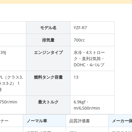
モデル名
YZF-R7
排気量
700cc
39J
エンジンタイプ
水冷・4ストロー
ク・直列2気筒・
DOHC・4バルブ
m/L（クラス3,
燃料タンク容量
13
ス3-2） 1
時
,750r/min
最大トルク
6.9kgf・
m/6,500r/min
ーナー
ノーマル車
品質評価書
メーカー