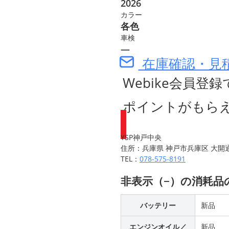
2026
カラー
各色
車検
―
在庫確認・見
Webike会員登録
ポイントがもら
YSP神戸中央
住所：兵庫県 神戸市兵庫区 大開通6
TEL：
078-575-8191
非表示（−）の消耗
バッテリー
新品
エンジンオイル／
新品