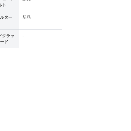
ルト
ルター
新品
／クラッ
-
ード
。