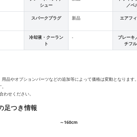
シュー
／ベ
スパークプラグ
新品
エアフィ
冷却液・クーラン
-
ブレーキ
ト
チフル
ト
、用品やオプションパーツなどの追加等によって価格は変動となります
す。
合わせください。
別の足つき情報
～160cm