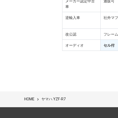
メーカー認定中古
通販可
車
逆輸入車
社外マ
改公認
フレー
オーディオ
セル付
ヤマハ YZF-R7
HOME