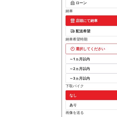
ローン
納車
店頭にて納車
配送希望
納車希望時期
選択してください
～1ヵ月以内
～2ヵ月以内
～3ヵ月以内
下取バイク
なし
あり
画像を送る