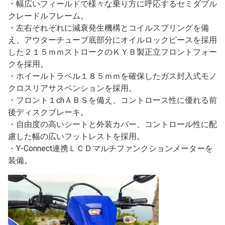
・幅広いフィールドで様々な乗り方に呼応するセミダブル
クレードルフレーム。
・左右それぞれに減衰発生機構とコイルスプリングを備
え、アウターチューブ底部分にオイルロックピースを採用
した２１５ｍｍストロークのＫＹＢ製正立フロントフォー
クを採用。
・ホイールトラベル１８５ｍｍを確保したガス封入式モノ
クロスリアサスペンションを採用。
・フロント１chＡＢＳを備え、コントロース性に優れる前
後ディスクブレーキ。
・自由度の高いシートと外装カバー、コントロール性に配
慮した幅の広いフットレストを採用。
・Y-Connect連携ＬＣＤマルチファンクションメーターを
装備。