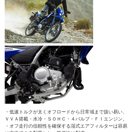
・低速トルクが太くオフロードから日常域まで扱い易い、
ＶＶＡ搭載・水冷・ＳＯＨＣ・４バルブ・ＦＩエンジン。
・オフ走行の信頼性を確保する湿式エアフィルターは容易